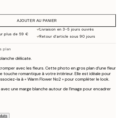
13 €
9,98 €
19,95 €
AJOUTER AU PANIER
13,73 €
27,45 €
Livraison en 3-5 jours ouvrés
our plus de 59 €
16,23 €
Retour d'article sous 90 jours
32,45 €
s plan
blanche délicate.
tromper avec les fleurs. Cette photo en gros plan d’une fleur
 touche romantique à votre intérieur. Elle est idéale pour
sociez-la à « Warm Flower No2 » pour compléter le look.
e avec une marge blanche autour de l’image pour encadrer
duits