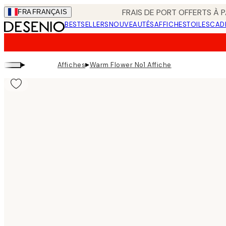
Skip
FRAIS DE PORT OFFERTS À P
FRA
FRANÇAIS
to
BESTSELLERS
NOUVEAUTÉS
AFFICHES
TOILES
CAD
main
content.
▸
▸
Affiches
Warm Flower No1 Affiche