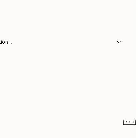
ion...
6,50 €