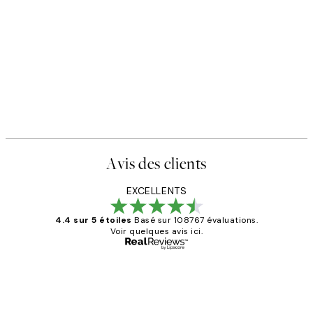
Avis des clients
EXCELLENTS
4.4 sur 5 étoiles
Basé sur 108767 évaluations.
Voir quelques avis ici.
Acheteur vérifié
Avis
des
Impression que le colis avait été