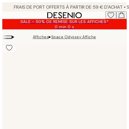
Skip
to
main
SALE - 50% DE REMISE SUR LES AFFICHES*
content.
0 min
0 s
Valable
jusqu'au
▸
▸
Affiches
Space Odyssey Affiche
:
2026-
08-
09
Product