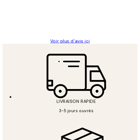
clients
ouvert.Feuille enveloppant les affiches
abîmées aux extrémités.
4 juin
Edith G
Voir plus d’avis ici
LIVRAISON RAPIDE
3-5 jours ouvrés