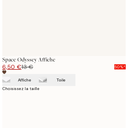
images
Space Odyssey Affiche
6,50 €
13 €
50%*
Affiche
Toile
Choisissez la taille