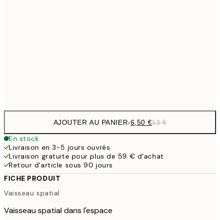
9,
30x40 cm
19,
16,2
50x70 cm
32,
Frame
options
AJOUTER AU PANIER
-
6,50 €
13 €
En stock
Livraison en 3-5 jours ouvrés
Livraison gratuite pour plus de 59 € d'achat
Retour d'article sous 90 jours
FICHE PRODUIT
Vaisseau spatial
Vaisseau spatial dans l'espace