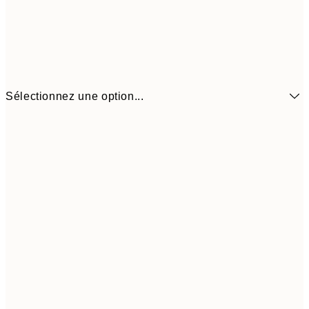
Sélectionnez une option...
6,
21x30 cm