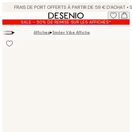
Skip
to
main
SALE - 50% DE REMISE SUR LES AFFICHES*
content.
▸
▸
Affiches
Smiley Vibe Affiche
Product
images