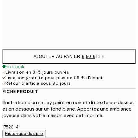
9,
30x40 cm
19,
Frame
options
AJOUTER AU PANIER
-
6,50 €
13 €
En stock
Livraison en 3-5 jours ouvrés
Livraison gratuite pour plus de 59 € d'achat
Retour d'article sous 90 jours
FICHE PRODUIT
Illustration d'un smiley peint en noir et du texte au-dessus
et en dessous sur un fond blanc. Apportez une ambiance
joyeuse dans votre maison avec cet imprimé.
17526-4
Historique des prix