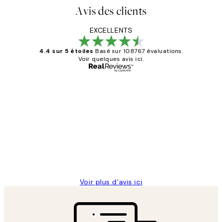
Avis des clients
EXCELLENTS
4.4 sur 5 étoiles
Basé sur 108767 évaluations.
Voir quelques avis ici.
Acheteur vérifié
Avis
des
Impression que le colis avait été
clients
ouvert.Feuille enveloppant les affiches
abîmées aux extrémités.
4 juin
Edith G
Voir plus d’avis ici