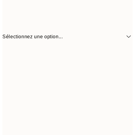
Sélectionnez une option...
6,
21x30 cm