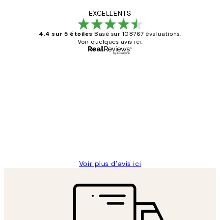
EXCELLENTS
4.4 sur 5 étoiles
Basé sur 108767 évaluations.
Voir quelques avis ici.
Acheteur vérifié
Avis
des
Impression que le colis avait été
clients
ouvert.Feuille enveloppant les affiches
abîmées aux extrémités.
4 juin
Edith G
Voir plus d’avis ici