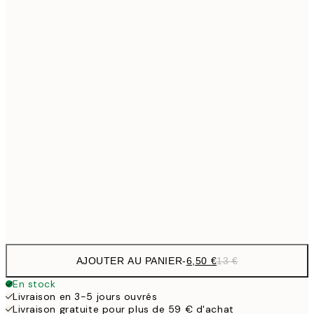
6,
21x30 cm
9,
30x40 cm
19,
13,7
40x50 cm
27,
16,2
50x70 cm
32,
24,5
70x100 cm
Frame
options
AJOUTER AU PANIER
-
6,50 €
13 €
En stock
Livraison en 3-5 jours ouvrés
Livraison gratuite pour plus de 59 € d'achat