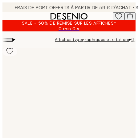
Skip
to
main
SALE - 50% DE REMISE SUR LES AFFICHES*
content.
0 min
0 s
Valable
jusqu'au
▸
▸
Affiches typographiques et citations
Goo
:
2026-
08-
09
Product