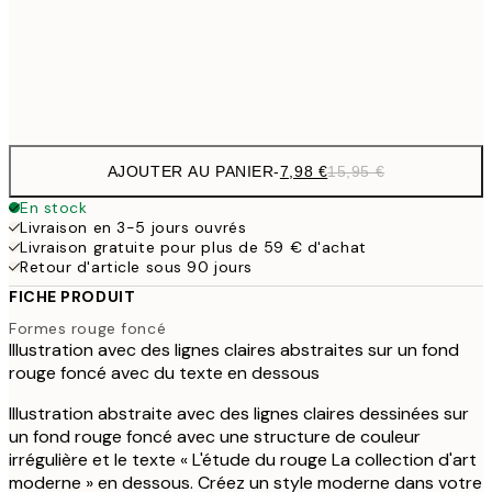
50x70 cm
32,
Frame
options
AJOUTER AU PANIER
-
7,98 €
15,95 €
En stock
Livraison en 3-5 jours ouvrés
Livraison gratuite pour plus de 59 € d'achat
Retour d'article sous 90 jours
FICHE PRODUIT
Formes rouge foncé
Illustration avec des lignes claires abstraites sur un fond
rouge foncé avec du texte en dessous
Illustration abstraite avec des lignes claires dessinées sur
un fond rouge foncé avec une structure de couleur
irrégulière et le texte « L'étude du rouge La collection d'art
moderne » en dessous. Créez un style moderne dans votre