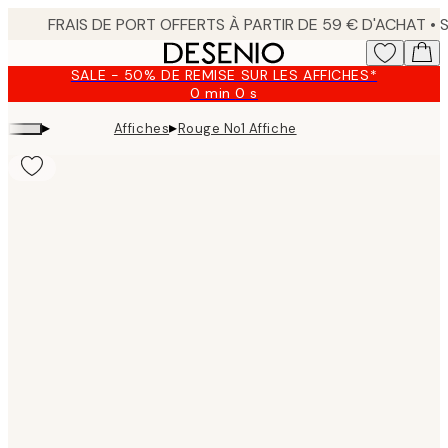
Skip
to
main
SALE - 50% DE REMISE SUR LES AFFICHES*
content.
0 min
0 s
Valable
jusqu'au
▸
▸
Affiches
Rouge No1 Affiche
:
2026-
08-
09
Product