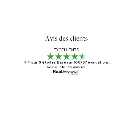
Avis des clients
EXCELLENTS
4.4 sur 5 étoiles
Basé sur 108767 évaluations.
Voir quelques avis ici.
Acheteur vérifié
Avis
des
Impression que le colis avait été
clients
ouvert.Feuille enveloppant les affiches
abîmées aux extrémités.
4 juin
Edith G