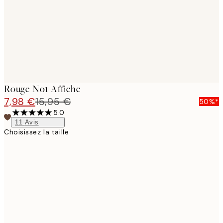
images
Rouge No1 Affiche
7,98 €
15,95 €
50%*
5.0
11
Avis
Choisissez la taille