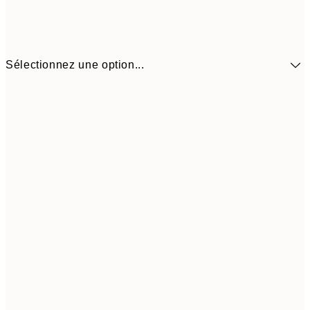
Sélectionnez une option...
7,
30x40 cm
15,
16,2