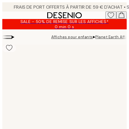
Skip
to
main
SALE - 50% DE REMISE SUR LES AFFICHES*
content.
0 min
0 s
Valable
jusqu'au
▸
▸
Affiches pour enfants
Planet Earth Affi
:
2026-
08-
09
Product