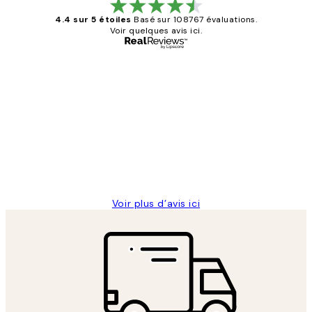
4.4 sur 5 étoiles
Basé sur 108767 évaluations.
Voir quelques avis ici.
Acheteur vérifié
Avis
des
Impression que le colis avait été
clients
ouvert.Feuille enveloppant les affiches
abîmées aux extrémités.
4 juin
Edith G
Voir plus d’avis ici