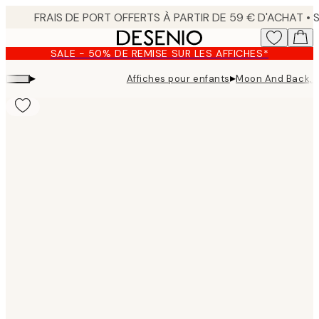
Skip
to
main
SALE - 50% DE REMISE SUR LES AFFICHES*
content.
▸
▸
Affiches pour enfants
Moon And Back, A
Product
images