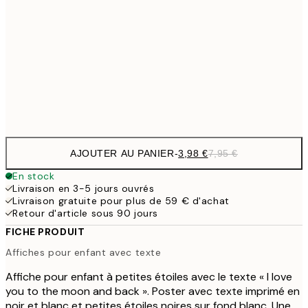
9,
30x40 cm
19,
16,2
50x70 cm
32,
Frame
options
AJOUTER AU PANIER
-
3,98 €
7,95 €
En stock
Livraison en 3-5 jours ouvrés
Livraison gratuite pour plus de 59 € d'achat
Retour d'article sous 90 jours
FICHE PRODUIT
Affiches pour enfant avec texte
Affiche pour enfant à petites étoiles avec le texte « I love
you to the moon and back ». Poster avec texte imprimé en
noir et blanc et petites étoiles noires sur fond blanc. Une