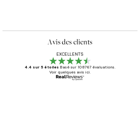
Avis des clients
EXCELLENTS
4.4 sur 5 étoiles
Basé sur 108767 évaluations.
Voir quelques avis ici.
Acheteur vérifié
Avis
des
Impression que le colis avait été
clients
ouvert.Feuille enveloppant les affiches
abîmées aux extrémités.
4 juin
Edith G