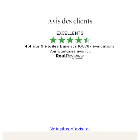
Avis des clients
EXCELLENTS
4.4 sur 5 étoiles
Basé sur 108767 évaluations.
Voir quelques avis ici.
Acheteur vérifié
Avis
des
Impression que le colis avait été
clients
ouvert.Feuille enveloppant les affiches
abîmées aux extrémités.
4 juin
Edith G
Voir plus d’avis ici