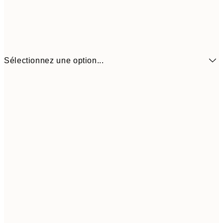
Sélectionnez une option...
6,
21x30 cm