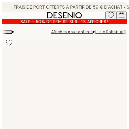
Skip
to
main
SALE - 50% DE REMISE SUR LES AFFICHES*
content.
▸
▸
Affiches pour enfants
Little Rabbit Affi
Product
images