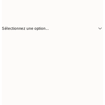
Sélectionnez une option...
6,
21x30 cm