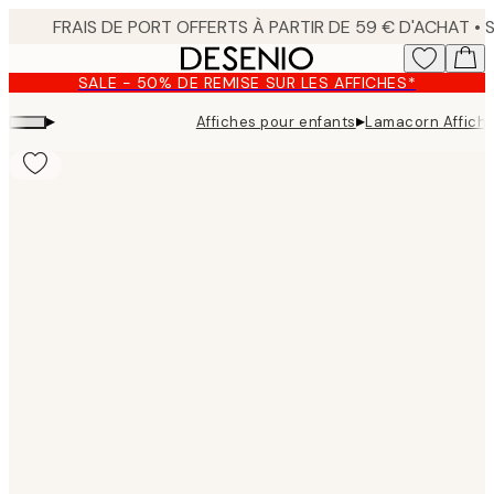
Skip
to
main
SALE - 50% DE REMISE SUR LES AFFICHES*
content.
▸
▸
Affiches pour enfants
Lamacorn Affich
Product
images