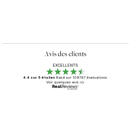
Avis des clients
EXCELLENTS
4.4 sur 5 étoiles
Basé sur 108767 évaluations.
Voir quelques avis ici.
Acheteur vérifié
Avis
des
Impression que le colis avait été
clients
ouvert.Feuille enveloppant les affiches
abîmées aux extrémités.