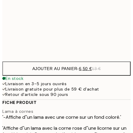
9,
30x40 cm
19,
16,2
50x70 cm
32,
Frame
options
AJOUTER AU PANIER
-
6,50 €
13 €
En stock
Livraison en 3-5 jours ouvrés
Livraison gratuite pour plus de 59 € d'achat
Retour d'article sous 90 jours
FICHE PRODUIT
Lama à cornes
'-Affiche d''un lama avec une corne sur un fond coloré.'
'Affiche d''un lama avec la corne rose d''une licorne sur un