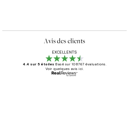
Avis des clients
EXCELLENTS
4.4 sur 5 étoiles
Basé sur 108767 évaluations.
Voir quelques avis ici.
Acheteur vérifié
Avis
des
Impression que le colis avait été
clients
ouvert.Feuille enveloppant les affiches
abîmées aux extrémités.
4 juin
Edith G