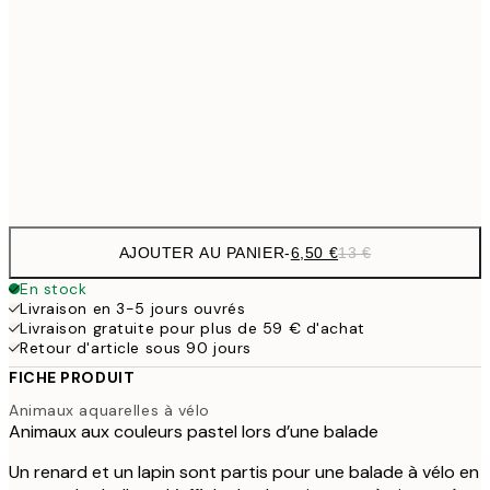
9,
30x40 cm
19,
16,2
50x70 cm
32,
Frame
options
AJOUTER AU PANIER
-
6,50 €
13 €
En stock
Livraison en 3-5 jours ouvrés
Livraison gratuite pour plus de 59 € d'achat
Retour d'article sous 90 jours
FICHE PRODUIT
Animaux aquarelles à vélo
Animaux aux couleurs pastel lors d’une balade
Un renard et un lapin sont partis pour une balade à vélo en