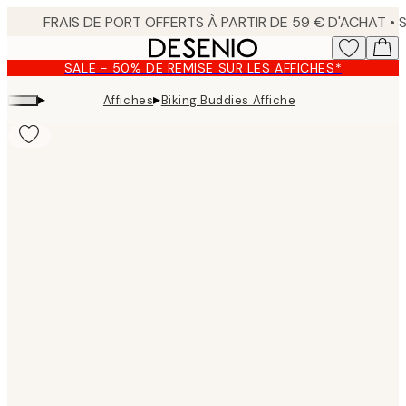
Skip
to
main
SALE - 50% DE REMISE SUR LES AFFICHES*
content.
▸
▸
Affiches
Biking Buddies Affiche
Product
images