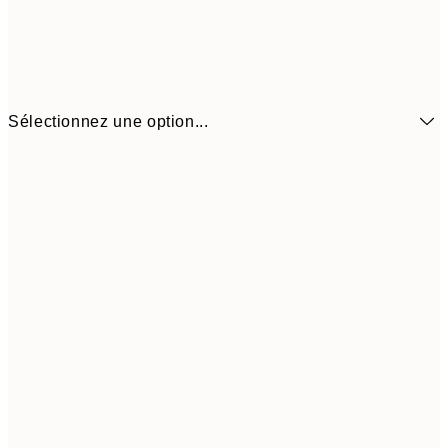
Sélectionnez une option...
6,
21x30 cm