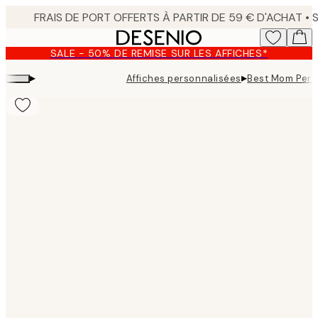
Skip
to
main
SALE - 50% DE REMISE SUR LES AFFICHES*
content.
▸
▸
Affiches personnalisées
Best Mom Pers
Product
images