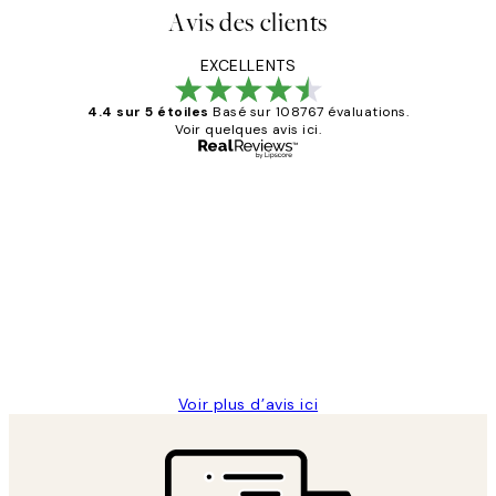
Avis des clients
EXCELLENTS
4.4 sur 5 étoiles
Basé sur 108767 évaluations.
Voir quelques avis ici.
Acheteur vérifié
Avis
des
Impression que le colis avait été
clients
ouvert.Feuille enveloppant les affiches
abîmées aux extrémités.
4 juin
Edith G
Voir plus d’avis ici