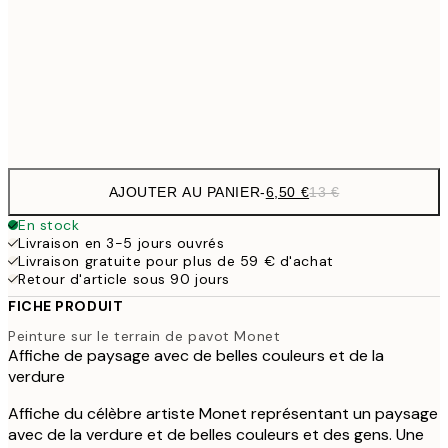
19,
16,2
50x70 cm
32,
Frame
options
AJOUTER AU PANIER
-
6,50 €
13 €
En stock
Livraison en 3-5 jours ouvrés
Livraison gratuite pour plus de 59 € d'achat
Retour d'article sous 90 jours
FICHE PRODUIT
Peinture sur le terrain de pavot Monet
Affiche de paysage avec de belles couleurs et de la
verdure
Affiche du célèbre artiste Monet représentant un paysage
avec de la verdure et de belles couleurs et des gens. Une