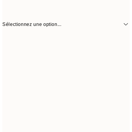
Sélectionnez une option...
6,
21x30 cm
9,
30x40 cm