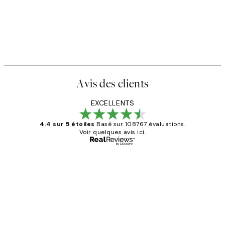
Avis des clients
EXCELLENTS
4.4 sur 5 étoiles
Basé sur 108767 évaluations.
Voir quelques avis ici.
Acheteur vérifié
Avis
des
Impression que le colis avait été
clients
ouvert.Feuille enveloppant les affiches
abîmées aux extrémités.
4 juin