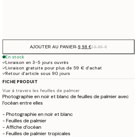
32,
Frame
options
AJOUTER AU PANIER
-
9,98 €
19,95 €
En stock
Livraison en 3-5 jours ouvrés
Livraison gratuite pour plus de 59 € d'achat
Retour d'article sous 90 jours
FICHE PRODUIT
Vue à travers les feuilles de palmier
Photographie en noir et blanc de feuilles de palmier avec
l’océan entre elles
- Photographie en noir et blanc
- Feuilles de palmier
- Affiche d’océan
- Feuilles de palmier tropicales