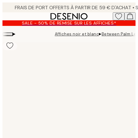
Skip
to
main
SALE - 50% DE REMISE SUR LES AFFICHES*
content.
▸
▸
Affiches noir et blanc
Between Palm Lea
Product
images