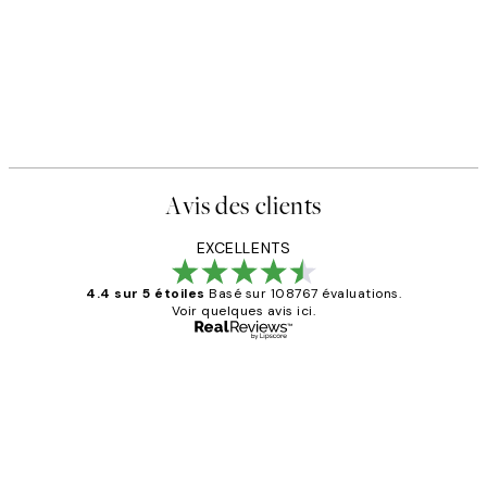
Avis des clients
EXCELLENTS
4.4 sur 5 étoiles
Basé sur 108767 évaluations.
Voir quelques avis ici.
Acheteur vérifié
Avis
des
Impression que le colis avait été
clients
ouvert.Feuille enveloppant les affiches
abîmées aux extrémités.