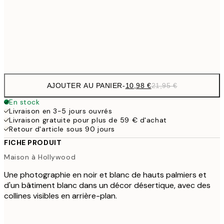
1
50x70 cm
Frame
options
AJOUTER AU PANIER
-
10,98 €
21,95 €
En stock
Livraison en 3-5 jours ouvrés
Livraison gratuite pour plus de 59 € d'achat
Retour d'article sous 90 jours
FICHE PRODUIT
Maison à Hollywood
Une photographie en noir et blanc de hauts palmiers et
d'un bâtiment blanc dans un décor désertique, avec des
collines visibles en arrière-plan.