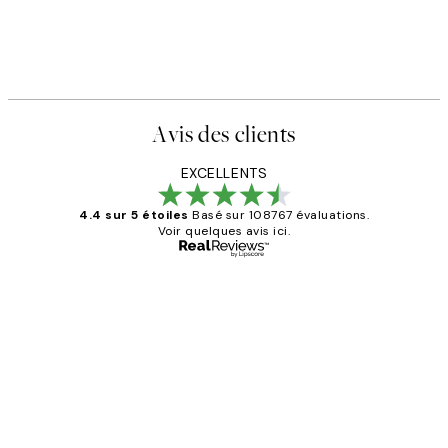
Avis des clients
EXCELLENTS
4.4 sur 5 étoiles
Basé sur 108767 évaluations.
Voir quelques avis ici.
Acheteur vérifié
Avis
des
Impression que le colis avait été
clients
ouvert.Feuille enveloppant les affiches
abîmées aux extrémités.
4 juin
Edith G