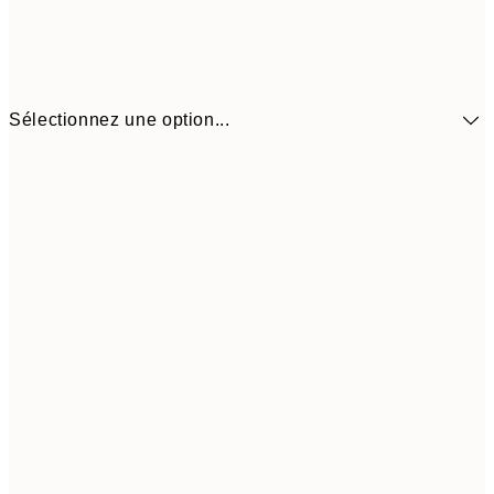
Sélectionnez une option...
10,9
30x40 cm
21,