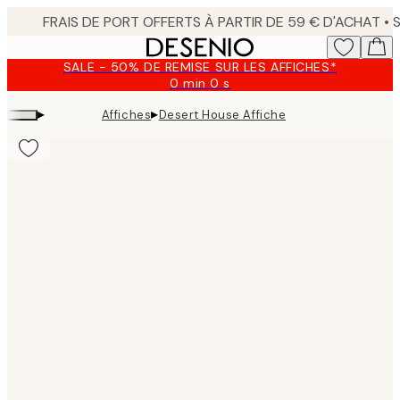
Skip
to
main
SALE - 50% DE REMISE SUR LES AFFICHES*
content.
0 min
0 s
Valable
jusqu'au
▸
▸
Affiches
Desert House Affiche
:
2026-
08-
09
Product