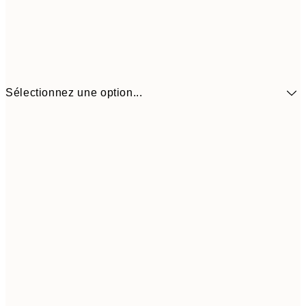
Sélectionnez une option...
9,
30x40 cm