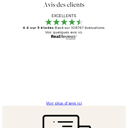
Avis des clients
EXCELLENTS
4.4 sur 5 étoiles
Basé sur 108767 évaluations.
Voir quelques avis ici.
Acheteur vérifié
Avis
des
Impression que le colis avait été
clients
ouvert.Feuille enveloppant les affiches
abîmées aux extrémités.
4 juin
Edith G
Voir plus d’avis ici