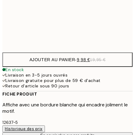
19,
16,2
50x70 cm
32,
Frame
options
AJOUTER AU PANIER
-
9,98 €
19,95 €
En stock
Livraison en 3-5 jours ouvrés
Livraison gratuite pour plus de 59 € d'achat
Retour d'article sous 90 jours
FICHE PRODUIT
Affiche avec une bordure blanche qui encadre joliment le
motif.
12637-5
Historique des prix