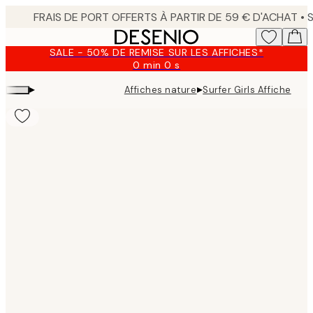
Skip
to
main
SALE - 50% DE REMISE SUR LES AFFICHES*
content.
0 min
0 s
Valable
jusqu'au
▸
▸
Affiches nature
Surfer Girls Affiche
:
2026-
08-
09
Product