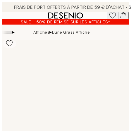
Skip
to
main
SALE - 50% DE REMISE SUR LES AFFICHES*
content.
▸
▸
Affiches
Dune Grass Affiche
Product
images