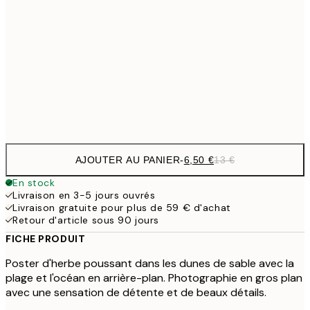
9,
30x40 cm
19,
16,2
50x70 cm
32,
Frame
options
AJOUTER AU PANIER
-
6,50 €
13 €
En stock
Livraison en 3-5 jours ouvrés
Livraison gratuite pour plus de 59 € d'achat
Retour d'article sous 90 jours
FICHE PRODUIT
Poster d'herbe poussant dans les dunes de sable avec la
plage et l'océan en arrière-plan. Photographie en gros plan
avec une sensation de détente et de beaux détails.