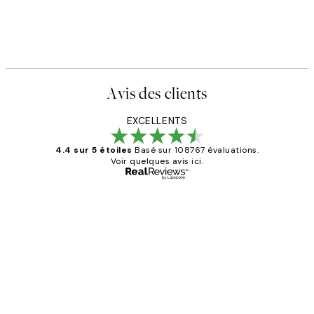
Avis des clients
EXCELLENTS
4.4 sur 5 étoiles
Basé sur 108767 évaluations.
Voir quelques avis ici.
Acheteur vérifié
Avis
des
Impression que le colis avait été
clients
ouvert.Feuille enveloppant les affiches
abîmées aux extrémités.
4 juin
Edith G