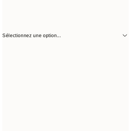
Sélectionnez une option...
7,
21x30 cm