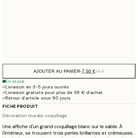
10,9
30x40 cm
21,
1
50x70 cm
Frame
options
AJOUTER AU PANIER
-
7,50 €
15 €
En stock
Livraison en 3-5 jours ouvrés
Livraison gratuite pour plus de 59 € d'achat
Retour d'article sous 90 jours
FICHE PRODUIT
Décoration murale coquillage
Une affiche d'un grand coquillage blanc sur le sable. À
l'intérieur, se trouvent trois perles brillantes et crémeuses.