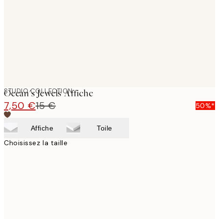
STUDIO COLLECTION
Ocean's Jewels Affiche
7,50 €
15 €
50%*
Affiche
Toile
Choisissez la taille