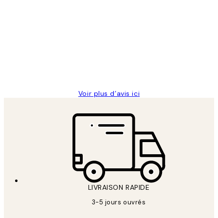
Avis
des
Impression que le colis avait été
clients
ouvert.Feuille enveloppant les affiches
abîmées aux extrémités.
4 juin
Edith G
Voir plus d’avis ici
LIVRAISON RAPIDE
3-5 jours ouvrés