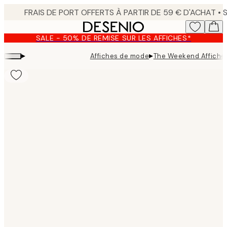
Skip
to
main
SALE - 50% DE REMISE SUR LES AFFICHES*
content.
▸
▸
Affiches de mode
The Weekend Affiche
Product
images