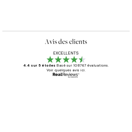
Avis des clients
EXCELLENTS
4.4 sur 5 étoiles
Basé sur 108767 évaluations.
Voir quelques avis ici.
Acheteur vérifié
Avis
des
Impression que le colis avait été
clients
ouvert.Feuille enveloppant les affiches
abîmées aux extrémités.
4 juin
Edith G