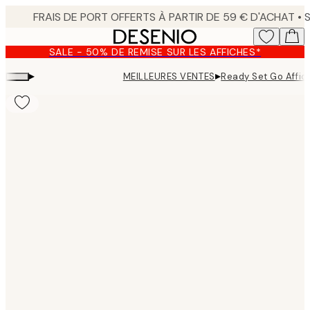
Skip
to
main
SALE - 50% DE REMISE SUR LES AFFICHES*
content.
▸
▸
MEILLEURES VENTES
Ready Set Go Affic
Product
images