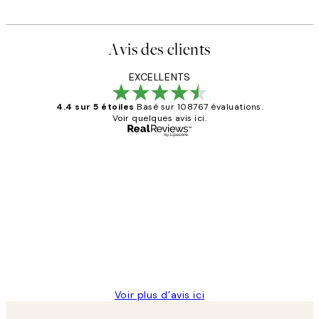
Avis des clients
EXCELLENTS
4.4 sur 5 étoiles
Basé sur 108767 évaluations.
Voir quelques avis ici.
Acheteur vérifié
Avis
des
Impression que le colis avait été
clients
ouvert.Feuille enveloppant les affiches
abîmées aux extrémités.
4 juin
Edith G
Voir plus d’avis ici