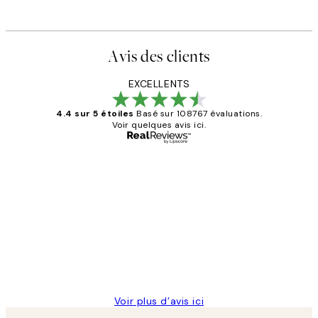
Avis des clients
EXCELLENTS
4.4 sur 5 étoiles
Basé sur 108767 évaluations.
Voir quelques avis ici.
Acheteur vérifié
Avis
des
Impression que le colis avait été
clients
ouvert.Feuille enveloppant les affiches
abîmées aux extrémités.
4 juin
Edith G
Voir plus d’avis ici