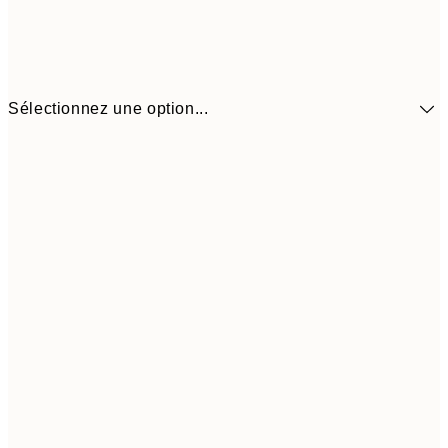
Sélectionnez une option...
6,
21x30 cm