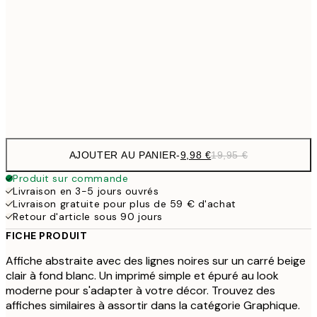
9,
30x40 cm
19,
16,2
50x70 cm
32,
Frame
options
AJOUTER AU PANIER
-
9,98 €
19,95 €
Produit sur commande
Livraison en 3-5 jours ouvrés
Livraison gratuite pour plus de 59 € d'achat
Retour d'article sous 90 jours
FICHE PRODUIT
Affiche abstraite avec des lignes noires sur un carré beige
clair à fond blanc. Un imprimé simple et épuré au look
moderne pour s'adapter à votre décor. Trouvez des
affiches similaires à assortir dans la catégorie Graphique.