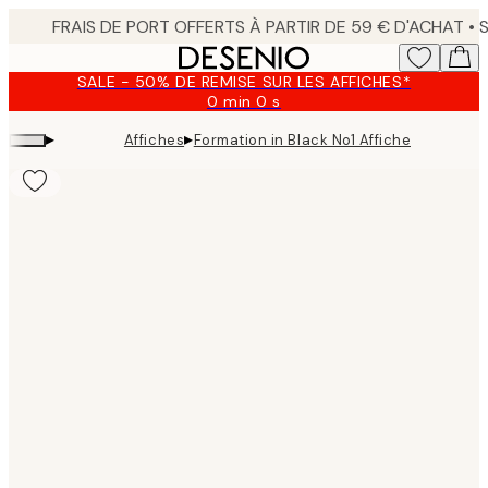
Skip
to
main
SALE - 50% DE REMISE SUR LES AFFICHES*
content.
0 min
0 s
Valable
jusqu'au
▸
▸
Affiches
Formation in Black No1 Affiche
:
2026-
08-
09
Product