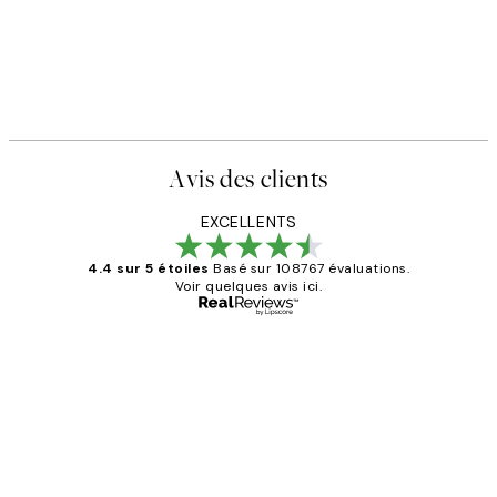
Avis des clients
EXCELLENTS
4.4 sur 5 étoiles
Basé sur 108767 évaluations.
Voir quelques avis ici.
Acheteur vérifié
Avis
des
Impression que le colis avait été
clients
ouvert.Feuille enveloppant les affiches
abîmées aux extrémités.
4 juin