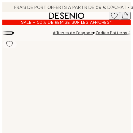
Skip
to
main
SALE - 50% DE REMISE SUR LES AFFICHES*
content.
▸
▸
Affiches de l'espace
Zodiac Patterns Af
Product
images