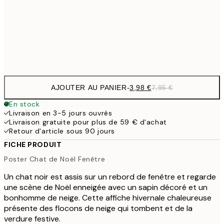
1
50x70 cm
Frame
options
AJOUTER AU PANIER
-
3,98 €
7,95 €
En stock
Livraison en 3-5 jours ouvrés
Livraison gratuite pour plus de 59 € d'achat
Retour d'article sous 90 jours
FICHE PRODUIT
Poster Chat de Noël Fenêtre
Un chat noir est assis sur un rebord de fenêtre et regarde
une scène de Noël enneigée avec un sapin décoré et un
bonhomme de neige. Cette affiche hivernale chaleureuse
présente des flocons de neige qui tombent et de la
verdure festive.