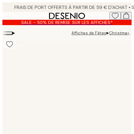
Skip
to
main
SALE - 50% DE REMISE SUR LES AFFICHES*
content.
▸
▸
Affiches de Fêtes
Christmas O
Product
images