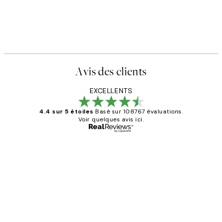
Avis des clients
EXCELLENTS
4.4 sur 5 étoiles
Basé sur 108767 évaluations.
Voir quelques avis ici.
Acheteur vérifié
Avis
des
Impression que le colis avait été
clients
ouvert.Feuille enveloppant les affiches
abîmées aux extrémités.
4 juin
Edith G