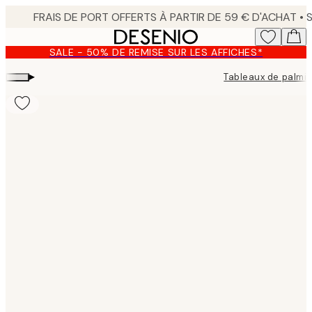
Skip
to
main
SALE - 50% DE REMISE SUR LES AFFICHES*
content.
▸
Tableaux de palmie
Product
images