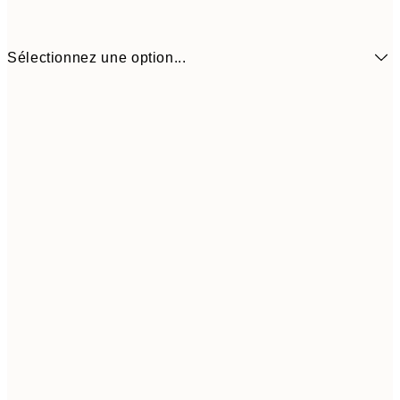
Sélectionnez une option...
5,
30x40 cm
19,