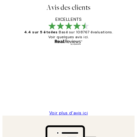
Avis des clients
EXCELLENTS
4.4 sur 5 étoiles
Basé sur 108767 évaluations.
Voir quelques avis ici.
Acheteur vérifié
Avis
des
Impression que le colis avait été
clients
ouvert.Feuille enveloppant les affiches
abîmées aux extrémités.
4 juin
Edith G
Voir plus d’avis ici