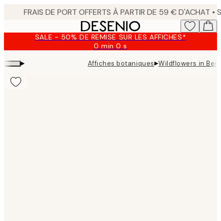
Skip
to
main
SALE - 50% DE REMISE SUR LES AFFICHES*
content.
0 min
0 s
Valable
jusqu'au
▸
▸
Affiches botaniques
Wildflowers in Beig
:
2026-
08-
09
Product