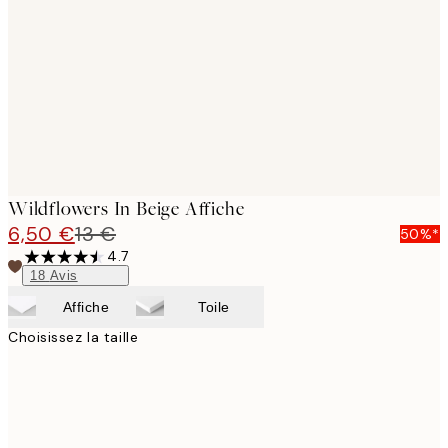
images
Wildflowers In Beige Affiche
6,50 €
13 €
50%*
4.7
18
Avis
Affiche
Toile
Choisissez la taille