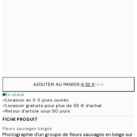
6,
21x30 cm
9,
30x40 cm
19,
16,2
50x70 cm
32,
Frame
options
AJOUTER AU PANIER
-
6,50 €
13 €
En stock
Livraison en 3-5 jours ouvrés
Livraison gratuite pour plus de 59 € d'achat
Retour d'article sous 90 jours
FICHE PRODUIT
Fleurs sauvages beiges
Photographie d’un groupe de fleurs sauvages en beige sur