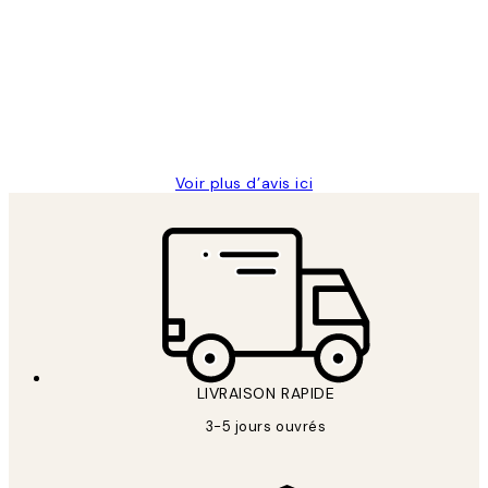
des
Impression que le colis avait été
clients
ouvert.Feuille enveloppant les affiches
abîmées aux extrémités.
4 juin
Edith G
Voir plus d’avis ici
LIVRAISON RAPIDE
3-5 jours ouvrés