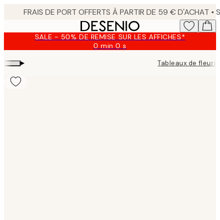
Skip
to
main
SALE - 50% DE REMISE SUR LES AFFICHES*
content.
0 min
0 s
Valable
jusqu'au
▸
Tableaux de fleurs
:
2026-
08-
09
Product