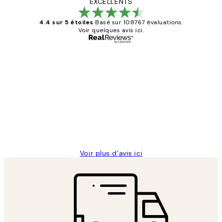
EXCELLENTS
4.4 sur 5 étoiles
Basé sur 108767 évaluations.
Voir quelques avis ici.
Acheteur vérifié
Avis
des
Impression que le colis avait été
clients
ouvert.Feuille enveloppant les affiches
abîmées aux extrémités.
4 juin
Edith G
Voir plus d’avis ici