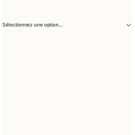
Sélectionnez une option...
5,
30x40 cm
19,