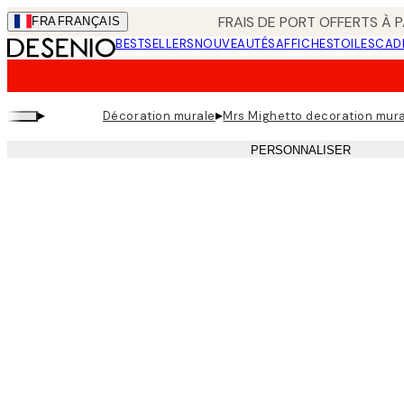
Skip
FRAIS DE PORT OFFERTS À P
FRA
FRANÇAIS
to
BESTSELLERS
NOUVEAUTÉS
AFFICHES
TOILES
CAD
main
content.
▸
▸
Décoration murale
Mrs Mighetto decoration mur
PERSONNALISER