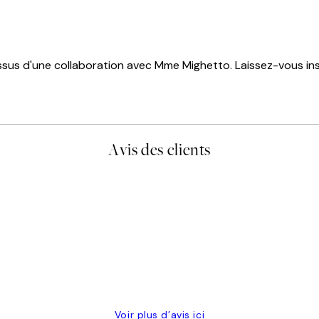
sus d'une collaboration avec Mme Mighetto. Laissez-vous inspi
Avis des clients
lis avait été ouvert.Feuille enveloppant les affiches abîmées aux e
Voir plus d’avis ici