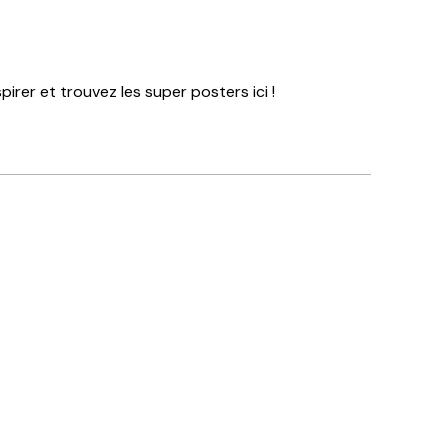
rer et trouvez les super posters ici !
Acheteur vérifié
xtrémités.
excellent
3 juin
josee d