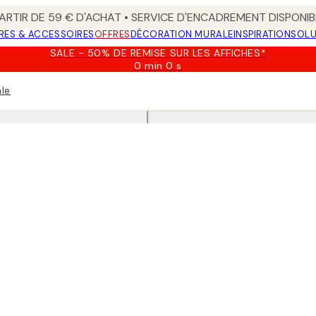
ARTIR DE 59 € D'ACHAT • SERVICE D'ENCADREMENT DISPONIB
RES & ACCESSOIRES
OFFRES
DÉCORATION MURALE
INSPIRATION
SOLU
SALE - 50% DE REMISE SUR LES AFFICHES*
0 min
0 s
Valable
jusqu'au
ale
:
2026-
08-
09