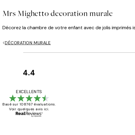
Mrs Mighetto decoration murale
Décorez la chambre de votre enfant avec de jolis imprimés is
DÉCORATION MURALE
4.4
Avis
des
Impression que le co
EXCELLENTS
clients
Basé sur 108767 évaluations.
Voir quelques avis ici.
4 juin
Edith G