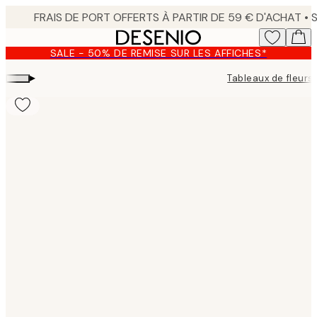
Skip
to
main
SALE - 50% DE REMISE SUR LES AFFICHES*
content.
▸
Tableaux de fleurs
Product
images