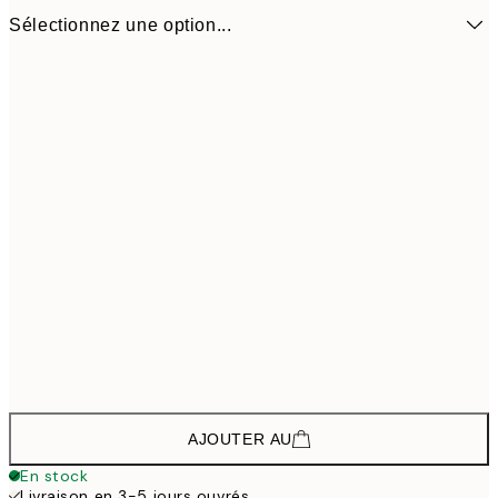
Sélectionnez une option...
65,8
ONE SIZE
109,
AJOUTER AU
En stock
Livraison en 3-5 jours ouvrés