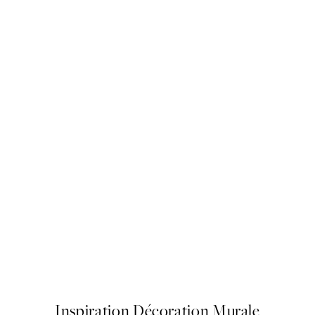
50%*
Love Conquers All Affiche
13,73 €
27,45 €
Inspiration Décoration Murale