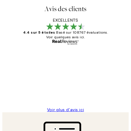
Avis des clients
EXCELLENTS
4.4 sur 5 étoiles
Basé sur 108767 évaluations.
Voir quelques avis ici.
Acheteur vérifié
Avis
des
Impression que le colis avait été
clients
ouvert.Feuille enveloppant les affiches
abîmées aux extrémités.
4 juin
Edith G
Voir plus d’avis ici