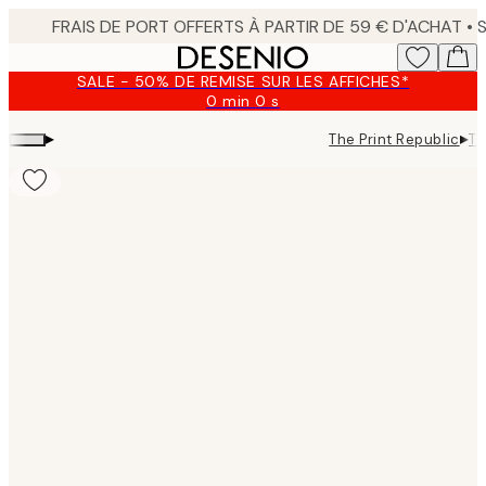
Skip
to
main
SALE - 50% DE REMISE SUR LES AFFICHES*
content.
0 min
0 s
Valable
jusqu'au
▸
▸
The Print Republic
Th
:
2026-
08-
09
Product