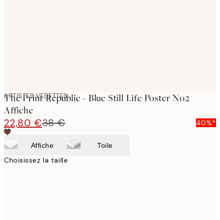
images
ARTISTES VEDETTES
The Print Republic - Blue Still Life Poster No2
Affiche
22,80 €
38 €
40%*
Affiche
Toile
Choisissez la taille