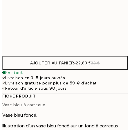
13,1
30x40 cm
21,
22,8
50x70 cm
Frame
options
AJOUTER AU PANIER
-
22,80 €
38 €
En stock
Livraison en 3-5 jours ouvrés
Livraison gratuite pour plus de 59 € d'achat
Retour d'article sous 90 jours
FICHE PRODUIT
Vase bleu à carreaux
Vase bleu foncé.
Illustration d’un vase bleu foncé sur un fond à carreaux