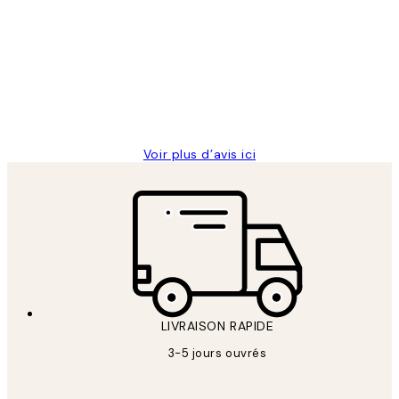
des
Impression que le colis avait été
clients
ouvert.Feuille enveloppant les affiches
abîmées aux extrémités.
4 juin
Edith G
Voir plus d’avis ici
LIVRAISON RAPIDE
3-5 jours ouvrés