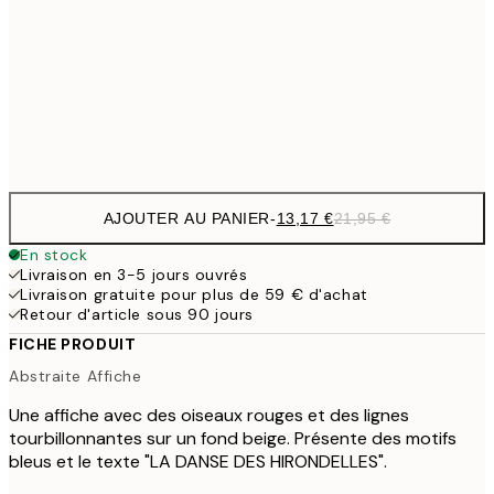
21,
22,8
50x70 cm
Frame
options
AJOUTER AU PANIER
-
13,17 €
21,95 €
En stock
Livraison en 3-5 jours ouvrés
Livraison gratuite pour plus de 59 € d'achat
Retour d'article sous 90 jours
FICHE PRODUIT
Abstraite Affiche
Une affiche avec des oiseaux rouges et des lignes
tourbillonnantes sur un fond beige. Présente des motifs
bleus et le texte "LA DANSE DES HIRONDELLES".