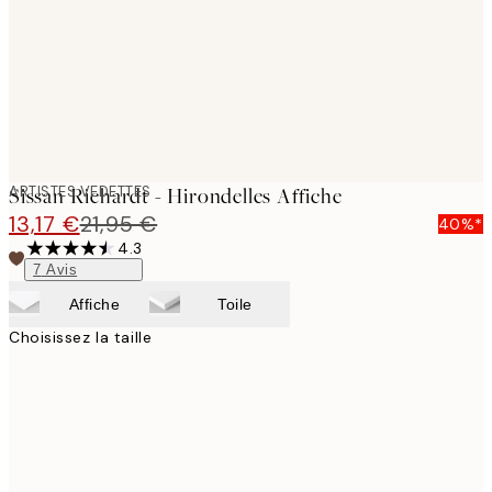
images
ARTISTES VEDETTES
Sissan Richardt - Hirondelles Affiche
13,17 €
21,95 €
40%*
4.3
7
Avis
Affiche
Toile
Choisissez la taille