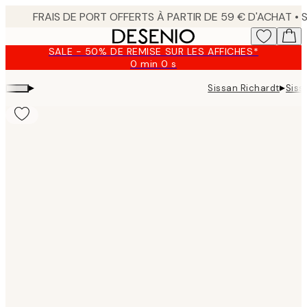
Skip
to
main
SALE - 50% DE REMISE SUR LES AFFICHES*
content.
0 min
0 s
Valable
jusqu'au
▸
▸
Sissan Richardt
Siss
:
2026-
08-
09
Product