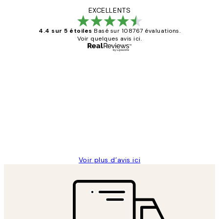
EXCELLENTS
4.4 sur 5 étoiles
Basé sur 108767 évaluations.
Voir quelques avis ici.
Acheteur vérifié
Avis
des
Impression que le colis avait été
clients
ouvert.Feuille enveloppant les affiches
abîmées aux extrémités.
4 juin
Edith G
Voir plus d’avis ici