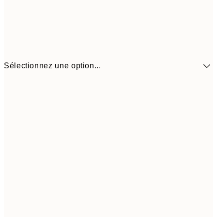
Sélectionnez une option...
13,1
30x40 cm