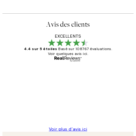
Avis des clients
EXCELLENTS
4.4 sur 5 étoiles
Basé sur 108767 évaluations.
Voir quelques avis ici.
Acheteur vérifié
Avis
des
Impression que le colis avait été
clients
ouvert.Feuille enveloppant les affiches
abîmées aux extrémités.
4 juin
Edith G
Voir plus d’avis ici