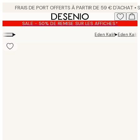
Skip
to
main
SALE - 50% DE REMISE SUR LES AFFICHES*
content.
▸
▸
Eden Kalif
Eden Kalif 
Product
images