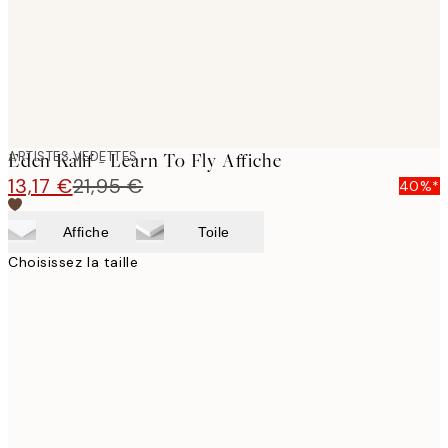
ARTISTES VEDETTES
Eden Kalif - Learn To Fly Affiche
13,17 €
21,95 €
40%*
Affiche
Toile
Choisissez la taille