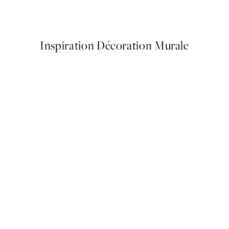
€
À partir de 7,80 €
13 €
Inspiration Décoration Murale