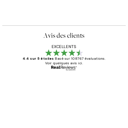
Avis des clients
EXCELLENTS
4.4 sur 5 étoiles
Basé sur 108767 évaluations.
Voir quelques avis ici.
Acheteur vérifié
Avis
des
Impression que le colis avait été
clients
ouvert.Feuille enveloppant les affiches
abîmées aux extrémités.
4 juin
Edith G