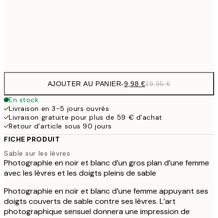
16,2
50x70 cm
32,
Frame
options
AJOUTER AU PANIER
-
9,98 €
19,95 €
En stock
Livraison en 3-5 jours ouvrés
Livraison gratuite pour plus de 59 € d'achat
Retour d'article sous 90 jours
FICHE PRODUIT
Sable sur les lèvres
Photographie en noir et blanc d’un gros plan d’une femme
avec les lèvres et les doigts pleins de sable
Photographie en noir et blanc d’une femme appuyant ses
doigts couverts de sable contre ses lèvres. L’art
photographique sensuel donnera une impression de