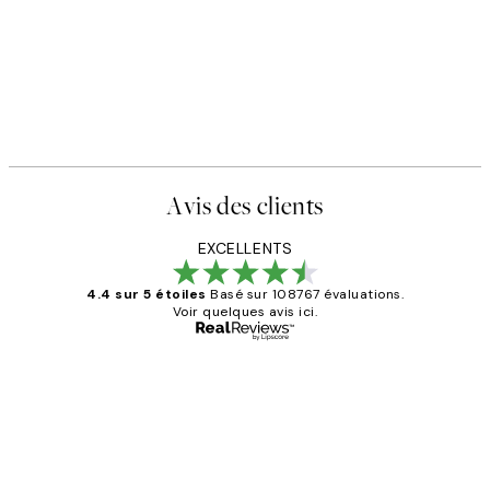
Avis des clients
EXCELLENTS
4.4 sur 5 étoiles
Basé sur 108767 évaluations.
Voir quelques avis ici.
Acheteur vérifié
Avis
des
Impression que le colis avait été
clients
ouvert.Feuille enveloppant les affiches
abîmées aux extrémités.