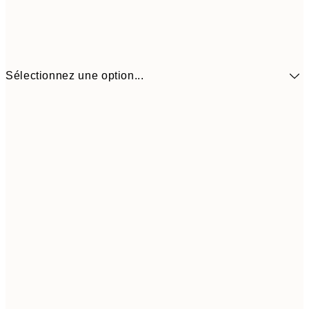
Sélectionnez une option...
9,
30x40 cm
19,