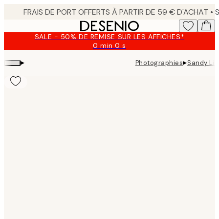
Skip
to
main
SALE - 50% DE REMISE SUR LES AFFICHES*
content.
0 min
0 s
Valable
jusqu'au
▸
▸
Photographies
Sandy Lip
:
2026-
08-
09
Product