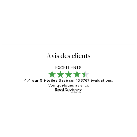
Avis des clients
EXCELLENTS
4.4 sur 5 étoiles
Basé sur 108767 évaluations.
Voir quelques avis ici.
Acheteur vérifié
Avis
des
Impression que le colis avait été
clients
ouvert.Feuille enveloppant les affiches
abîmées aux extrémités.