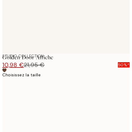
images
STUDIO COLLECTION
Golden Door Affiche
10,98 €
21,95 €
50%*
Choisissez la taille