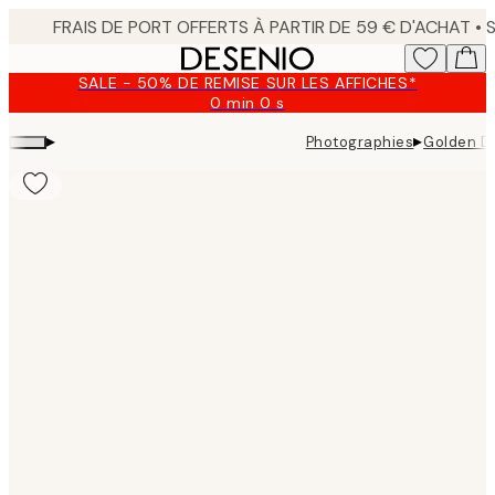
Skip
to
main
SALE - 50% DE REMISE SUR LES AFFICHES*
content.
0 min
0 s
Valable
jusqu'au
▸
▸
Photographies
Golden Do
:
2026-
08-
10
Product