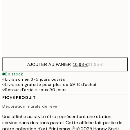
27,2
70x100 cm
54,
59,5
100x150 cm
1
Frame
options
AJOUTER AU PANIER
-
10,98 €
21,95 €
En stock
Livraison en 3-5 jours ouvrés
Livraison gratuite pour plus de 59 € d'achat
Retour d'article sous 90 jours
FICHE PRODUIT
Décoration murale de rêve
Une affiche au style rétro représentant une station-
service dans des tons pastel. Cette affiche fait partie de
notre collection d'art Printemps-Été 2025 Happy Spirit.