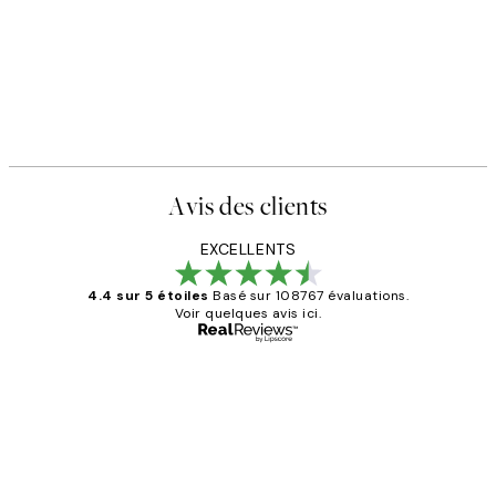
Avis des clients
EXCELLENTS
4.4 sur 5 étoiles
Basé sur 108767 évaluations.
Voir quelques avis ici.
Acheteur vérifié
Avis
des
Impression que le colis avait été
clients
ouvert.Feuille enveloppant les affiches
abîmées aux extrémités.