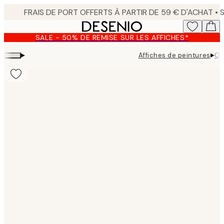
Skip
to
main
SALE - 50% DE REMISE SUR LES AFFICHES*
content.
▸
▸
Affiches de peintures
Oi
Product
images