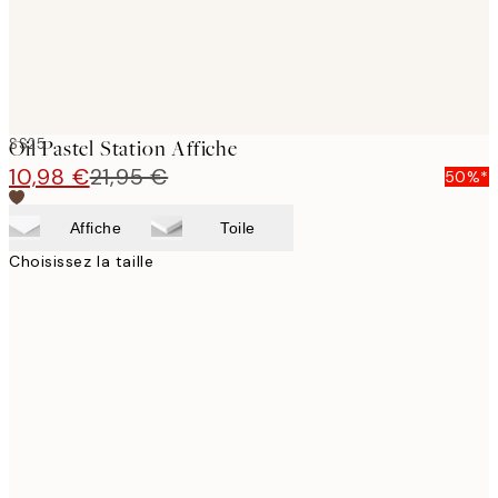
SS25
Oil Pastel Station Affiche
10,98 €
21,95 €
50%*
Affiche
Toile
Choisissez la taille