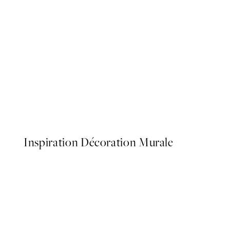
50%*
Botanica Verde Affiche
À partir de 6,50 €
13 €
Inspiration Décoration Murale