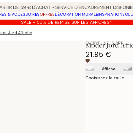
ARTIR DE 59 € D'ACHAT • SERVICE D'ENCADREMENT DISPONIB
RES & ACCESSOIRES
OFFRES
DÉCORATION MURALE
INSPIRATION
SOLU
SALE - 50% DE REMISE SUR LES AFFICHES*
der Jord Affiche
EVERYTHING IS ART
Moder Jord Affi
21,95 €
Affiche
Choisissez la taille