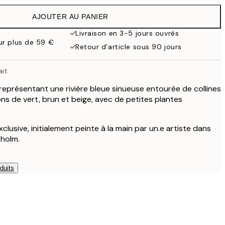
AJOUTER AU PANIER
38 €
Livraison en 3-5 jours ouvrés
our plus de 59 €
Retour d'article sous 90 jours
119 €
ait
 représentant une rivière bleue sinueuse entourée de collines
ns de vert, brun et beige, avec de petites plantes
xclusive, initialement peinte à la main par un.e artiste dans
kholm.
duits