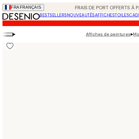
Skip
FRAIS DE PORT OFFERTS À P
FRA
FRANÇAIS
to
BESTSELLERS
NOUVEAUTÉS
AFFICHES
TOILES
CAD
main
content.
▸
▸
Affiches de peintures
Mo