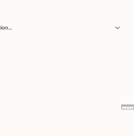
ion...
21,95 €
30,45 €