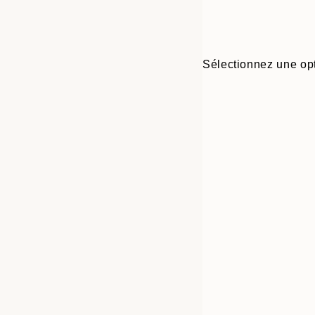
Sélectionnez une opt
Frame
30x40 cm
options
40x50 cm