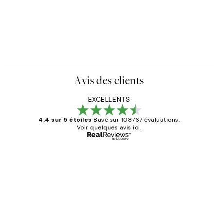
Avis des clients
EXCELLENTS
4.4 sur 5 étoiles
Basé sur 108767 évaluations.
Voir quelques avis ici.
Acheteur vérifié
Avis
des
Impression que le colis avait été
clients
ouvert.Feuille enveloppant les affiches
abîmées aux extrémités.
4 juin