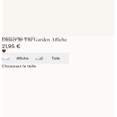
EVERYTHING IS ART
Dinner In The Garden Affiche
21,95 €
Affiche
Toile
Choisissez la taille