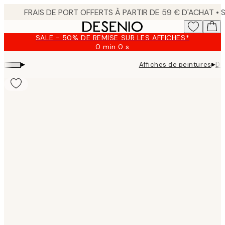
Skip
to
main
SALE - 50% DE REMISE SUR LES AFFICHES*
content.
0 min
0 s
Valable
jusqu'au
▸
▸
Affiches de peintures
Di
:
2026-
08-
10
Product
images