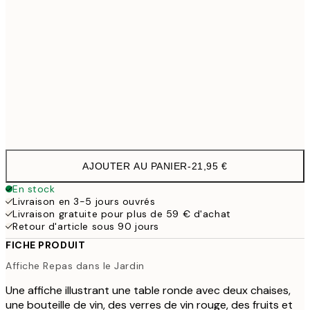
70x100 cm
54,4
100x150 cm
11
Frame
options
AJOUTER AU PANIER
-
21,95 €
En stock
Livraison en 3-5 jours ouvrés
Livraison gratuite pour plus de 59 € d'achat
Retour d'article sous 90 jours
FICHE PRODUIT
Affiche Repas dans le Jardin
Une affiche illustrant une table ronde avec deux chaises,
une bouteille de vin, des verres de vin rouge, des fruits et