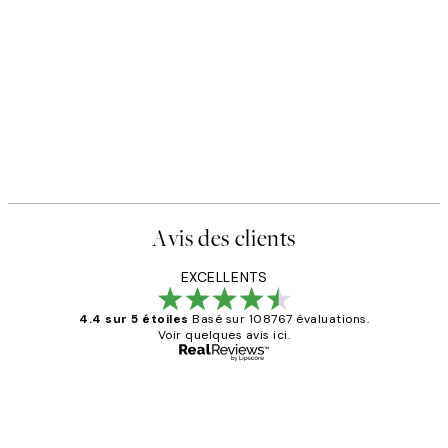
Avis des clients
EXCELLENTS
4.4 sur 5 étoiles
Basé sur 108767 évaluations.
Voir quelques avis ici.
Acheteur vérifié
Avis
des
Impression que le colis avait été