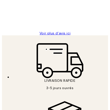
clients
ouvert.Feuille enveloppant les affiches
abîmées aux extrémités.
4 juin
Edith G
Voir plus d’avis ici
LIVRAISON RAPIDE
3-5 jours ouvrés