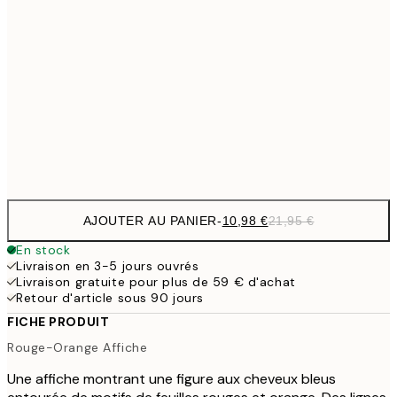
27,2
70x100 cm
54,
59,5
100x150 cm
1
Frame
options
AJOUTER AU PANIER
-
10,98 €
21,95 €
En stock
Livraison en 3-5 jours ouvrés
Livraison gratuite pour plus de 59 € d'achat
Retour d'article sous 90 jours
FICHE PRODUIT
Rouge-Orange Affiche
Une affiche montrant une figure aux cheveux bleus