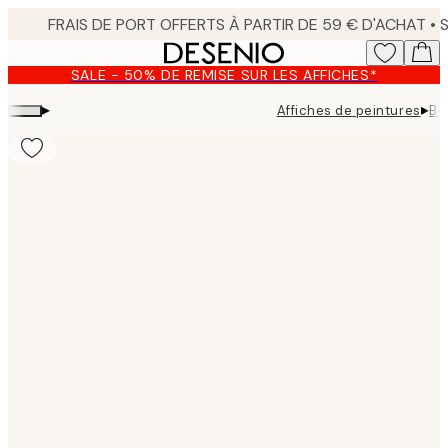
Skip
to
main
SALE - 50% DE REMISE SUR LES AFFICHES*
content.
▸
▸
Affiches de peintures
Bo
Product
images