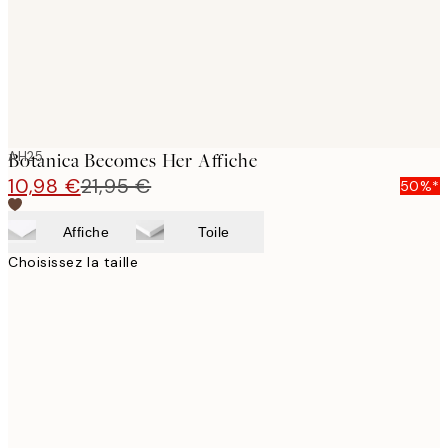
AH25
Botanica Becomes Her Affiche
10,98 €
21,95 €
50%*
Affiche
Toile
Choisissez la taille