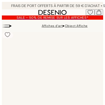
Skip
to
main
SALE - 50% DE REMISE SUR LES AFFICHES*
content.
▸
▸
Affiches d'art
Object Affiche
Product
images