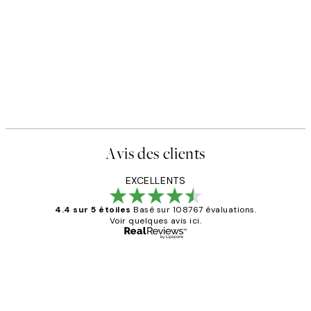
Avis des clients
EXCELLENTS
4.4 sur 5 étoiles
Basé sur 108767 évaluations.
Voir quelques avis ici.
Acheteur vérifié
Avis
des
Impression que le colis avait été
clients
ouvert.Feuille enveloppant les affiches