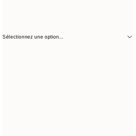
Sélectionnez une option...
21x30 cm
1