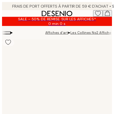
Skip
to
main
SALE - 50% DE REMISE SUR LES AFFICHES*
content.
0 min
0 s
Valable
jusqu'au
▸
▸
Affiches d'art
Les Collines No2 Affiche
:
2026-
08-
09
Product