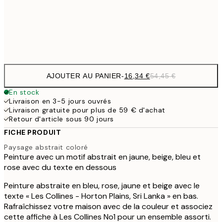
54,
Frame
options
AJOUTER AU PANIER
-
16,34 €
54,45 €
En stock
Livraison en 3-5 jours ouvrés
Livraison gratuite pour plus de 59 € d'achat
Retour d'article sous 90 jours
FICHE PRODUIT
Paysage abstrait coloré
Peinture avec un motif abstrait en jaune, beige, bleu et
rose avec du texte en dessous
Peinture abstraite en bleu, rose, jaune et beige avec le
texte « Les Collines - Horton Plains, Sri Lanka » en bas.
Rafraîchissez votre maison avec de la couleur et associez
cette affiche à Les Collines No1 pour un ensemble assorti.