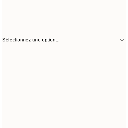
Sélectionnez une option...
16,3
70x100 cm