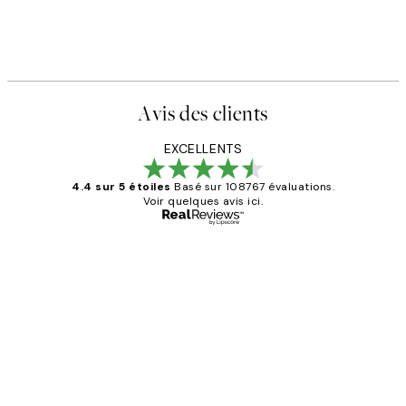
Avis des clients
EXCELLENTS
4.4 sur 5 étoiles
Basé sur 108767 évaluations.
Voir quelques avis ici.
Acheteur vérifié
Avis
des
Impression que le colis avait été
clients
ouvert.Feuille enveloppant les affiches
abîmées aux extrémités.
4 juin
Edith G