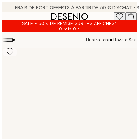
Skip
to
main
SALE - 50% DE REMISE SUR LES AFFICHES*
content.
0 min
0 s
Valable
jusqu'au
▸
▸
Illustrations
Have a Seat
:
2026-
08-
09
Product