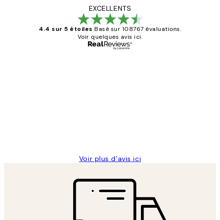
EXCELLENTS
4.4 sur 5 étoiles
Basé sur 108767 évaluations.
Voir quelques avis ici.
Acheteur vérifié
Avis
des
Impression que le colis avait été
clients
ouvert.Feuille enveloppant les affiches
abîmées aux extrémités.
4 juin
Edith G
Voir plus d’avis ici