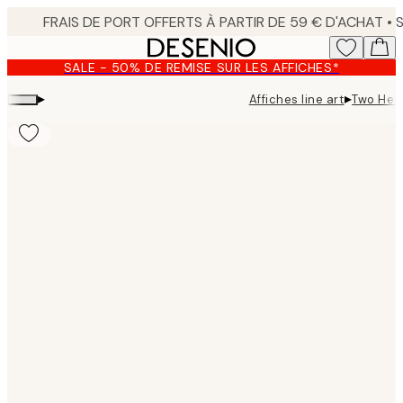
Skip
to
main
SALE - 50% DE REMISE SUR LES AFFICHES*
content.
▸
▸
Affiches line art
Two Hea
Product
images