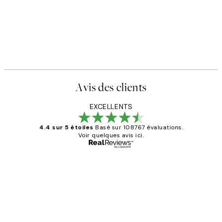
Avis des clients
EXCELLENTS
4.4 sur 5 étoiles
Basé sur 108767 évaluations.
Voir quelques avis ici.
Acheteur vérifié
Avis
des
Impression que le colis avait été
clients
ouvert.Feuille enveloppant les affiches
abîmées aux extrémités.