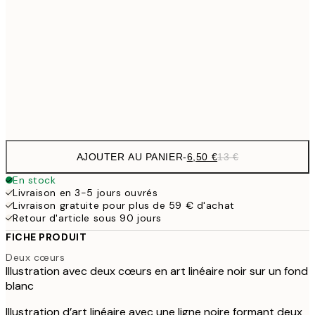
13,7
40x50 cm
27,
16,2
50x70 cm
32,
Frame
options
AJOUTER AU PANIER
-
6,50 €
13 €
En stock
Livraison en 3-5 jours ouvrés
Livraison gratuite pour plus de 59 € d'achat
Retour d'article sous 90 jours
FICHE PRODUIT
Deux cœurs
Illustration avec deux cœurs en art linéaire noir sur un fond
blanc
Illustration d’art linéaire avec une ligne noire formant deux