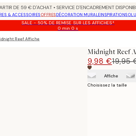
ARTIR DE 59 € D'ACHAT • SERVICE D'ENCADREMENT DISPONIB
RES & ACCESSOIRES
OFFRES
DÉCORATION MURALE
INSPIRATION
SOLU
SALE - 50% DE REMISE SUR LES AFFICHES*
0 min
0 s
Valable
jusqu'au
idnight Reef Affiche
:
2026-
Midnight Reef A
08-
09
9,98 €
19,95 
Affiche
Choisissez la taille