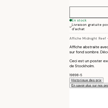
40x50 cm
50x70 cm
En stock
Livraison gratuite p
100x150 cm
d'achat
Affiche Midnight Reef 
Affiche abstraite ave
sur fond sombre. Déc
Ceci est un poster exc
de Stockholm.
19898-5
Historique des prix
En savoir plus sur nos pro