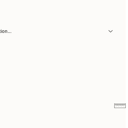
ion...
9,98 €
19,95 €