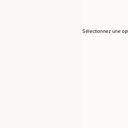
Sélectionnez une opt
Frame
30x40 cm
options