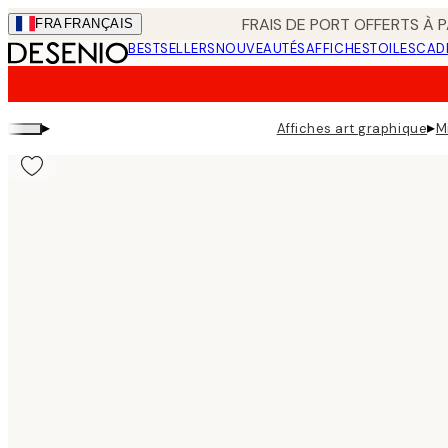
Skip
FRAIS DE PORT OFFERTS À P
FRA
FRANÇAIS
to
BESTSELLERS
NOUVEAUTÉS
AFFICHES
TOILES
CAD
main
content.
▸
▸
Affiches art graphique
M