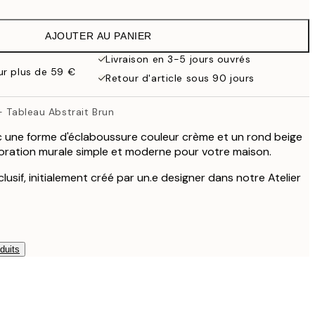
13,73 €
27,45 €
AJOUTER AU PANIER
16,23 €
32,45 €
Livraison en 3-5 jours ouvrés
our plus de 59 €
59,50 €
Retour d'article sous 90 jours
119 €
- Tableau Abstrait Brun
c une forme d'éclaboussure couleur crème et un rond beige
oration murale simple et moderne pour votre maison.
lusif, initialement créé par un.e designer dans notre Atelier
duits