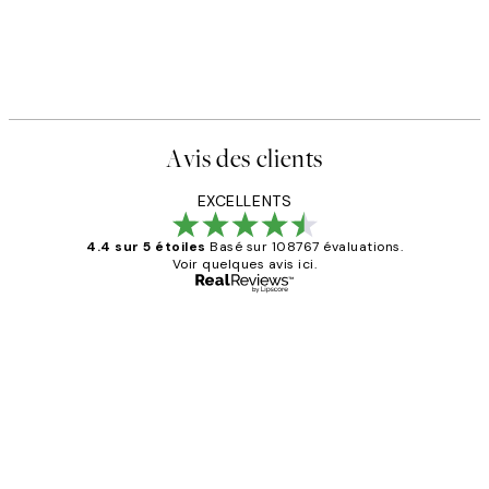
Avis des clients
EXCELLENTS
4.4 sur 5 étoiles
Basé sur 108767 évaluations.
Voir quelques avis ici.
Acheteur vérifié
Avis
des
Impression que le colis avait été
clients
ouvert.Feuille enveloppant les affiches
abîmées aux extrémités.
4 juin
Edith G