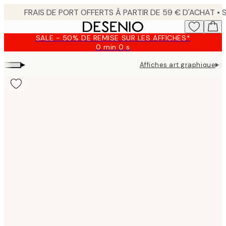
Skip
to
main
SALE - 50% DE REMISE SUR LES AFFICHES*
content.
0 min
0 s
Valable
jusqu'au
▸
▸
Affiches art graphique
G
:
2026-
08-
09
Product
images