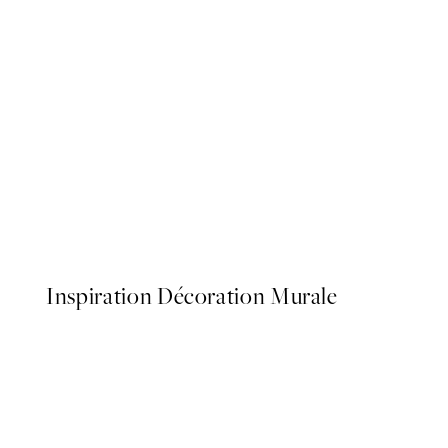
50%*
Dopamine Box Affiche
À partir de 10,98 €
21,95 €
Inspiration Décoration Murale