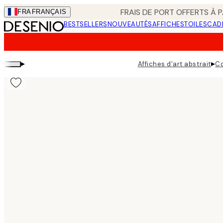
Skip
FRAIS DE PORT OFFERTS À P
FRA
FRANÇAIS
to
BESTSELLERS
NOUVEAUTÉS
AFFICHES
TOILES
CAD
main
content.
▸
▸
Affiches d'art abstrait
Co