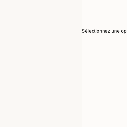
Sélectionnez une opt
Frame
30x40 cm
options