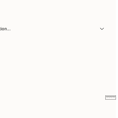
ion...
10,98 €
21,95 €