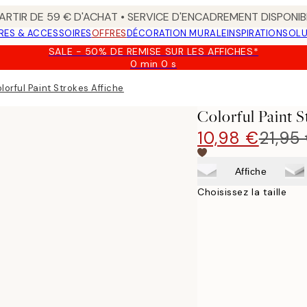
ARTIR DE 59 € D'ACHAT • SERVICE D'ENCADREMENT DISPONIB
RES & ACCESSOIRES
OFFRES
DÉCORATION MURALE
INSPIRATION
SOLU
SALE - 50% DE REMISE SUR LES AFFICHES*
0 min
0 s
Valable
jusqu'au
lorful Paint Strokes Affiche
:
2026-
Colorful Paint S
08-
09
10,98 €
21,95
Affiche
Choisissez la taille