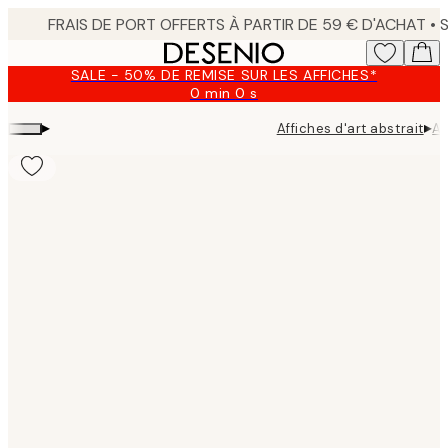
Skip
to
main
SALE - 50% DE REMISE SUR LES AFFICHES*
content.
0 min
0 s
Valable
jusqu'au
▸
▸
Affiches d'art abstrait
Ab
:
2026-
08-
09
Product