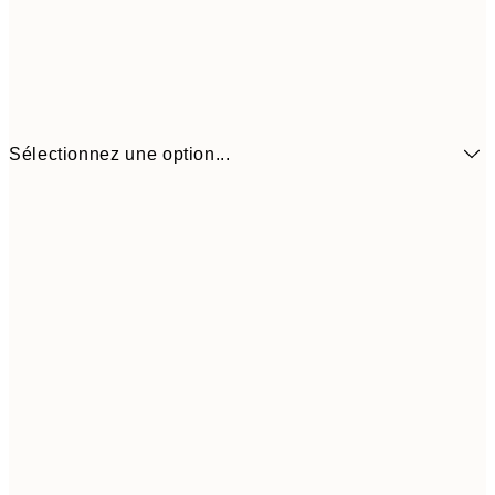
Sélectionnez une option...
6,
21x30 cm