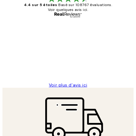
4.4 sur 5 étoiles
Basé sur 108767 évaluations.
Voir quelques avis ici.
Acheteur vérifié
Avis
des
Impression que le colis avait été
clients
ouvert.Feuille enveloppant les affiches
abîmées aux extrémités.
4 juin
Edith G
Voir plus d’avis ici