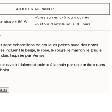
15 €
AJOUTER AU PANIER
10,98 €
21,95 €
Livraison en 3-5 jours ouvrés
our plus de 59 €
19 €
Retour d'article sous 90 jours
38 €
n
t sept échantillons de couleurs peints avec des noms
 incluent le beige, le rose, le rouge, le marron, le gris, le
 clair. Inspirée par Venise.
xclusive, initialement peinte à la main par un.e artiste dans
kholm.
duits