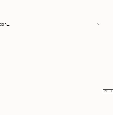
ion...
3,98 €
7,95 €
7,50 €