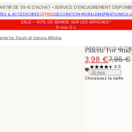
ARTIR DE 59 € D'ACHAT • SERVICE D'ENCADREMENT DISPONIB
RES & ACCESSOIRES
OFFRES
DÉCORATION MURALE
INSPIRATION
SOLU
SALE - 50% DE REMISE SUR LES AFFICHES*
0 min
0 s
Valable
jusqu'au
ette for Study of Venice Affiche
:
2026-
THE STYLIST COLLECTI
Palette For Stud
08-
09
3,98 €
7,95 €
4.5
15
Avis
Choisissez la taille