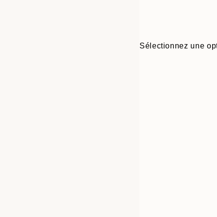
Sélectionnez une opt
Frame
13x18 cm
options