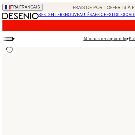
Skip
FRAIS DE PORT OFFERTS À P
FRA
FRANÇAIS
to
BESTSELLERS
NOUVEAUTÉS
AFFICHES
TOILES
CAD
main
content.
▸
▸
Affiches en aquarelle
Pal