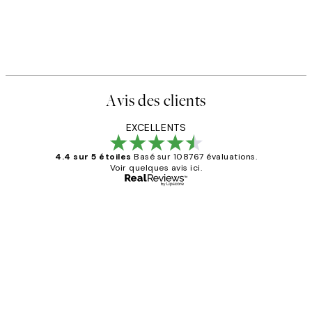
Avis des clients
EXCELLENTS
4.4 sur 5 étoiles
Basé sur 108767 évaluations.
Voir quelques avis ici.
Acheteur vérifié
Avis
des
Impression que le colis avait été
clients
ouvert.Feuille enveloppant les affiches
abîmées aux extrémités.
4 juin
Edith G