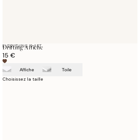
EVERYTHING IS ART
Drifting Affiche
15 €
Affiche
Toile
Choisissez la taille