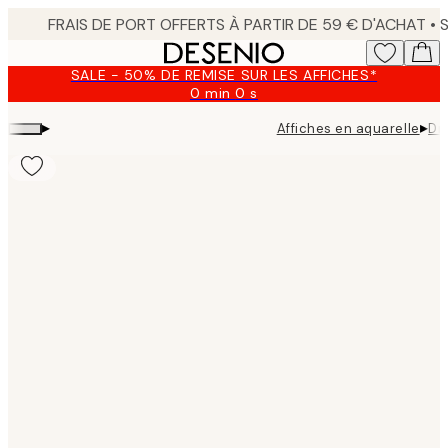
Skip
to
main
SALE - 50% DE REMISE SUR LES AFFICHES*
content.
0 min
0 s
Valable
jusqu'au
▸
▸
Affiches en aquarelle
Dri
:
2026-
08-
09
Product
images