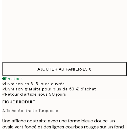
50x70 cm
3
100x150 cm
11
Frame
options
AJOUTER AU PANIER
-
15 €
En stock
Livraison en 3-5 jours ouvrés
Livraison gratuite pour plus de 59 € d'achat
Retour d'article sous 90 jours
FICHE PRODUIT
Affiche Abstraite Turquoise
Une affiche abstraite avec une forme bleue douce, un
ovale vert foncé et des lignes courbes rouges sur un fond