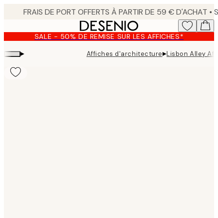
Skip
to
main
SALE - 50% DE REMISE SUR LES AFFICHES*
content.
▸
▸
Affiches d'architecture
Lisbon Alley Aff
Product
images