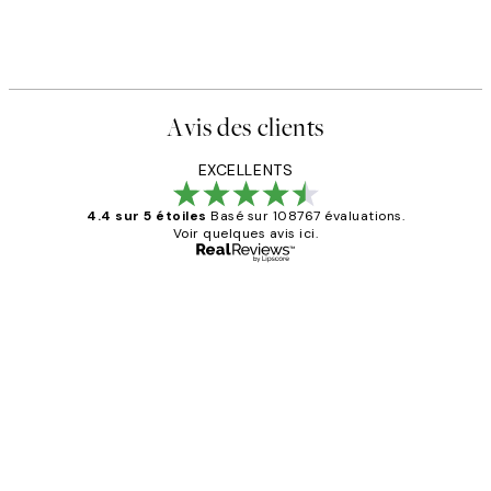
Avis des clients
EXCELLENTS
4.4 sur 5 étoiles
Basé sur 108767 évaluations.
Voir quelques avis ici.
Acheteur vérifié
Avis
des
Impression que le colis avait été
clients
ouvert.Feuille enveloppant les affiches
abîmées aux extrémités.
4 juin
Edith G