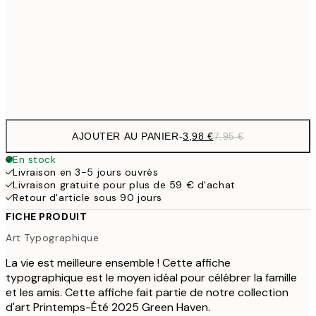
9,
30x40 cm
19,
Frame
options
AJOUTER AU PANIER
-
3,98 €
7,95 €
En stock
Livraison en 3-5 jours ouvrés
Livraison gratuite pour plus de 59 € d'achat
Retour d'article sous 90 jours
FICHE PRODUIT
Art Typographique
La vie est meilleure ensemble ! Cette affiche
typographique est le moyen idéal pour célébrer la famille
et les amis. Cette affiche fait partie de notre collection
d'art Printemps-Été 2025 Green Haven.