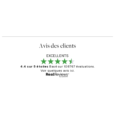
Avis des clients
EXCELLENTS
4.4 sur 5 étoiles
Basé sur 108767 évaluations.
Voir quelques avis ici.
Acheteur vérifié
Avis
des
Impression que le colis avait été
clients
ouvert.Feuille enveloppant les affiches
abîmées aux extrémités.