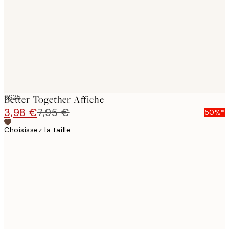
images
SS25
Better Together Affiche
3,98 €
7,95 €
50%*
Choisissez la taille