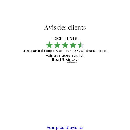
Avis des clients
EXCELLENTS
4.4 sur 5 étoiles
Basé sur 108767 évaluations.
Voir quelques avis ici.
Acheteur vérifié
Avis
des
Impression que le colis avait été
clients
ouvert.Feuille enveloppant les affiches
abîmées aux extrémités.
4 juin
Edith G
Voir plus d’avis ici