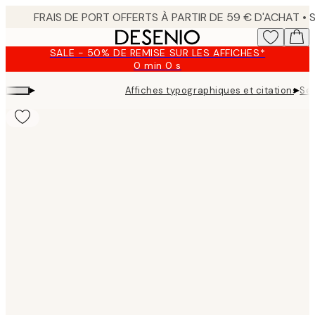
Skip
to
main
SALE - 50% DE REMISE SUR LES AFFICHES*
content.
0 min
0 s
Valable
jusqu'au
▸
▸
Affiches typographiques et citations
Se
:
2026-
08-
09
Product